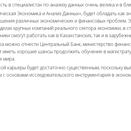
сть в специалистах по анализу данных очень велика и в бл
ческая Экономика и Анализ Данных», будет обладать как 
решения различных экономических и финансовых проблем. 
делах крупных компаний реального сектора экономики, в ст
ники смогут работать как в Казахстанских, так и в зарубеж
ра можно отнести Центральный Банк, министерство финанс
т иметь хорошие шансы продолжить обучение в магистратур
х мира.
ой карьеры будет достаточно существенным, поскольку в
м с основами исследовательского инструментария в эконом