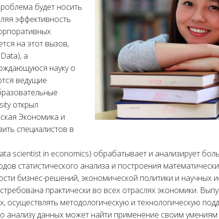
проблема будет носить
еляя эффективность
корпоративных
тся на этот вызов,
Data), а
ождающуюся науку о
аются ведущие
образовательные
sity открыл
ская Экономика и
овить специалистов в
ata scientist in economics) обрабатывает и анализирует б
дов статистического анализа и построения математически
сти бизнес-решений, экономической политики и научных и
остребована практически во всех отраслях экономики. Выпу
х, осуществлять методологическую и технологическую подд
о анализу данных может найти применение своим умениям 