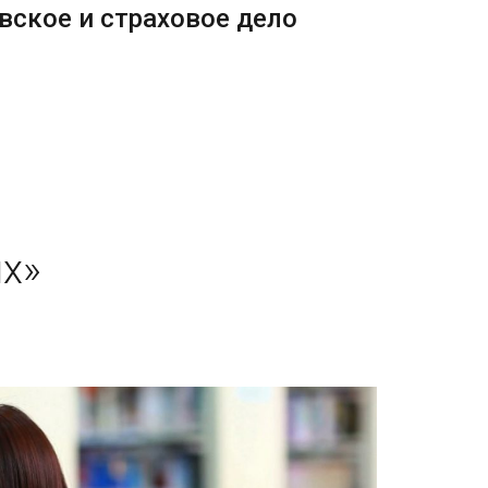
вское и страховое дело
х»