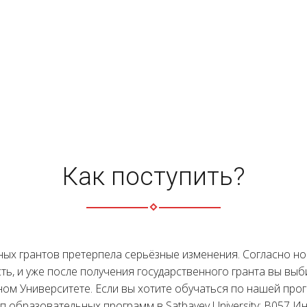
Как поступить?
нных грантов претерпела серьёзные изменения. Согласно н
ь, и уже после получения государственного гранта вы вы
ом Университете. Если вы хотите обучаться по нашей про
пп образовательных программ в Satbayev University: B057