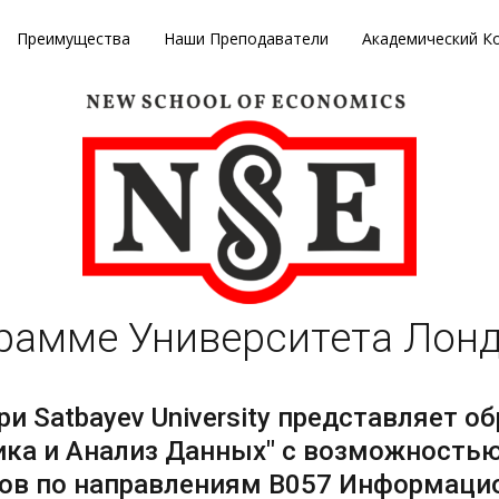
Преимущества
Наши Преподаватели
Академический К
рамме Университета Лонд
при Satbayev University представляет 
ка и Анализ Данных" с возможностью 
тов по направлениям B057 Информацио