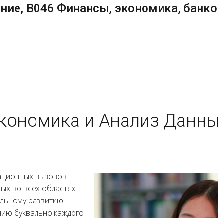
ие, B046 Финансы, экономика, банко
кономика и Анализ Данны
зационных вызовов —
ых во всех областях
ельному развитию
нию буквально каждого