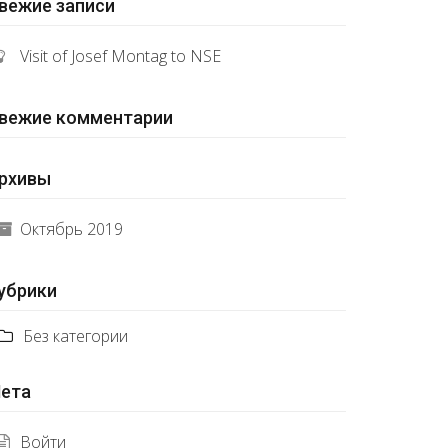
вежие записи
Visit of Josef Montag to NSE
вежие комментарии
рхивы
Perfect ! Best one page theme we ever bought, lot
ustomize, also loading pages very fast. Support is g
Октябрь 2019
help today
убрики
Jenny Doe
Без категории
CEO XpeedStudio ltd
ета
Войти