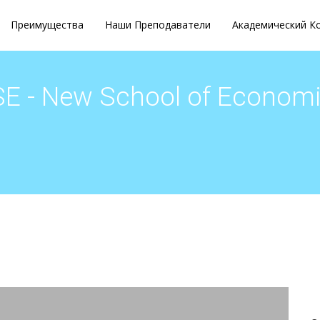
Преимущества
Наши Преподаватели
Академический К
E - New School of Econom