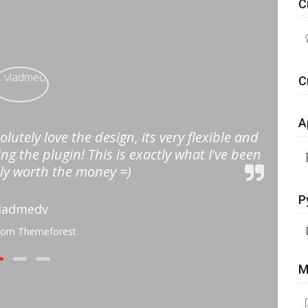
С
С
А
lutely love the design, its very flexible and
ing the plugin! This is exactly what I've been
c
lly worth the money =)
Р
ladmedv
rom Themeforest
М