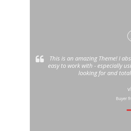
upport is top
This is an amazing Theme! I abso
es in several
easy to work with - especially us
looking for and tota
v
Buyer f